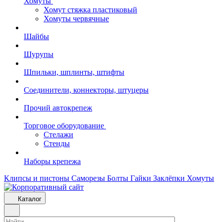
Хомуты
Хомут стяжка пластиковый
Хомуты червячные
Шайбы
Шурупы
Шпильки, шплинты, штифты
Соединители, коннекторы, штуцеры
Прочий автокрепеж
Торговое оборудование
Стелажи
Стенды
Наборы крепежа
Клипсы и пистоны
Саморезы
Болты
Гайки
Заклёпки
Хомуты
Каталог