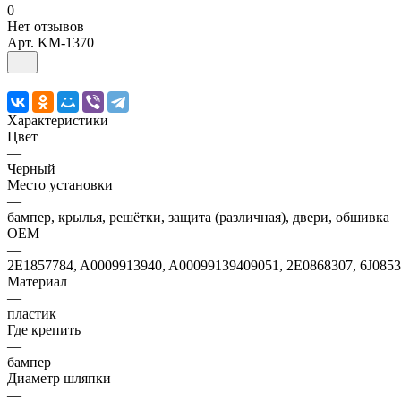
0
Нет отзывов
Арт.
KM-1370
Характеристики
Цвет
—
Черный
Место установки
—
бампер, крылья, решётки, защита (различная), двери, обшивка
OEM
—
2E1857784, A0009913940, A00099139409051, 2E0868307, 6J085
Материал
—
пластик
Где крепить
—
бампер
Диаметр шляпки
—