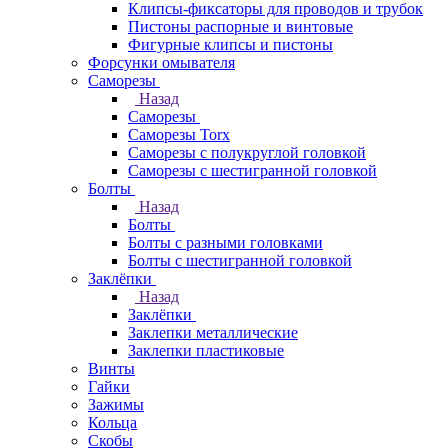
Клипсы-фиксаторы для проводов и трубок
Пистоны распорные и винтовые
Фигурные клипсы и пистоны
Форсунки омывателя
Саморезы
Назад
Саморезы
Саморезы Torx
Саморезы с полукруглой головкой
Саморезы с шестигранной головкой
Болты
Назад
Болты
Болты с разными головками
Болты с шестигранной головкой
Заклёпки
Назад
Заклёпки
Заклепки металлические
Заклепки пластиковые
Винты
Гайки
Зажимы
Кольца
Скобы