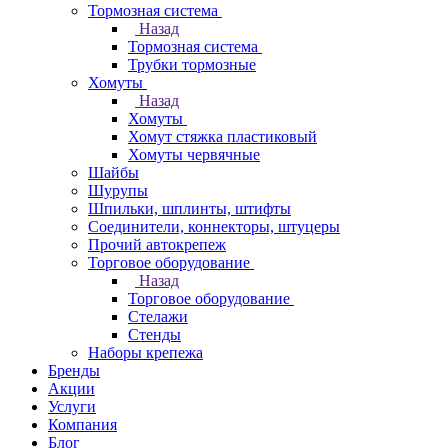
Тормозная система
Назад
Тормозная система
Трубки тормозные
Хомуты
Назад
Хомуты
Хомут стяжка пластиковый
Хомуты червячные
Шайбы
Шурупы
Шпильки, шплинты, штифты
Соединители, коннекторы, штуцеры
Прочий автокрепеж
Торговое оборудование
Назад
Торговое оборудование
Стелажи
Стенды
Наборы крепежа
Бренды
Акции
Услуги
Компания
Блог