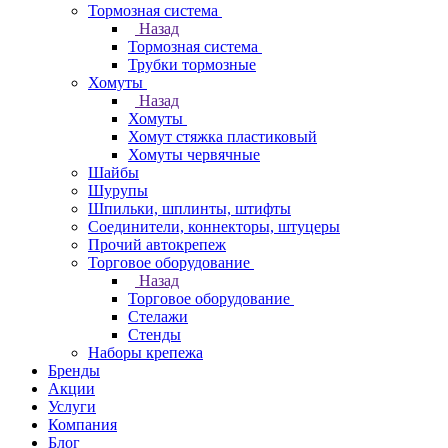
Тормозная система
Назад
Тормозная система
Трубки тормозные
Хомуты
Назад
Хомуты
Хомут стяжка пластиковый
Хомуты червячные
Шайбы
Шурупы
Шпильки, шплинты, штифты
Соединители, коннекторы, штуцеры
Прочий автокрепеж
Торговое оборудование
Назад
Торговое оборудование
Стелажи
Стенды
Наборы крепежа
Бренды
Акции
Услуги
Компания
Блог