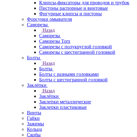
Клипсы-фиксаторы для проводов и трубок
Пистоны распорные и винтовые
Фигурные клипсы и пистоны
Форсунки омывателя
Саморезы
Назад
Саморезы
Саморезы Torx
Саморезы с полукруглой головкой
Саморезы с шестигранной головкой
Болты
Назад
Болты
Болты с разными головками
Болты с шестигранной головкой
Заклёпки
Назад
Заклёпки
Заклепки металлические
Заклепки пластиковые
Винты
Гайки
Зажимы
Кольца
Скобы