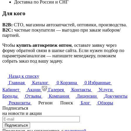
Доставка по России и СНГ
Для кого
B2B:
СТО, магазины автозапчастей, оптовики, производства.
B2C:
частные покупатели — выгодно при заказе набором/
партией.
Чтобы
купить автокрепеж оптом
, оставьте заявку через
форму обратной связи в шапке сайта. Если нужен подбор по
параметрам/аналогам — напишите менеджеру, поможем
собрать заказ под вашу задачу.
Назад к списку
Главная
Каталог
0
Корзина
0
Избранные
Кабинет
Акции
Галерея
Контакты
Услуги
Бренды
Отзывы
Компания
Лицензии
Документы
Реквизиты
Регион
Поиск
Блог
Обзоры
Подписаться
на новости и акции
Подписаться
Продолжая, вы соглашаетесь с
политикой