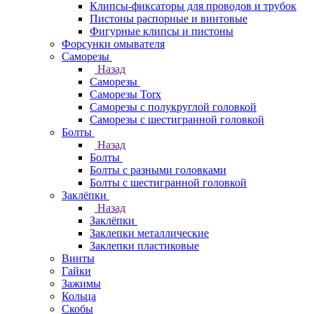
Клипсы-фиксаторы для проводов и трубок
Пистоны распорные и винтовые
Фигурные клипсы и пистоны
Форсунки омывателя
Саморезы
Назад
Саморезы
Саморезы Torx
Саморезы с полукруглой головкой
Саморезы с шестигранной головкой
Болты
Назад
Болты
Болты с разными головками
Болты с шестигранной головкой
Заклёпки
Назад
Заклёпки
Заклепки металлические
Заклепки пластиковые
Винты
Гайки
Зажимы
Кольца
Скобы