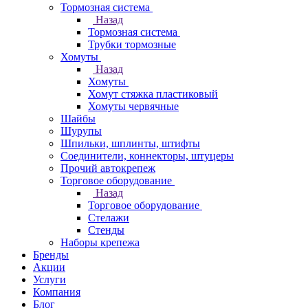
Тормозная система
Назад
Тормозная система
Трубки тормозные
Хомуты
Назад
Хомуты
Хомут стяжка пластиковый
Хомуты червячные
Шайбы
Шурупы
Шпильки, шплинты, штифты
Соединители, коннекторы, штуцеры
Прочий автокрепеж
Торговое оборудование
Назад
Торговое оборудование
Стелажи
Стенды
Наборы крепежа
Бренды
Акции
Услуги
Компания
Блог