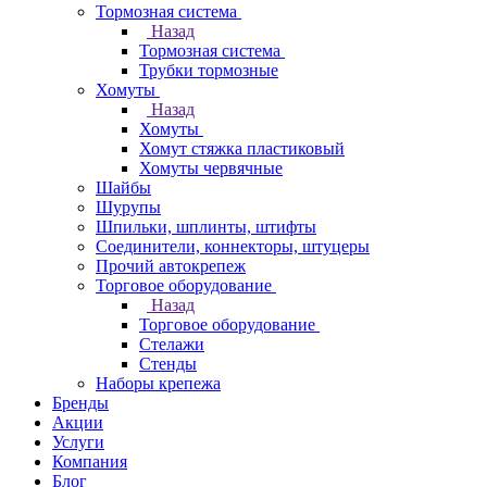
Тормозная система
Назад
Тормозная система
Трубки тормозные
Хомуты
Назад
Хомуты
Хомут стяжка пластиковый
Хомуты червячные
Шайбы
Шурупы
Шпильки, шплинты, штифты
Соединители, коннекторы, штуцеры
Прочий автокрепеж
Торговое оборудование
Назад
Торговое оборудование
Стелажи
Стенды
Наборы крепежа
Бренды
Акции
Услуги
Компания
Блог