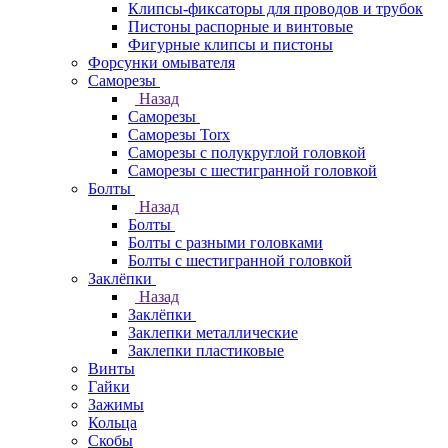
Клипсы-фиксаторы для проводов и трубок
Пистоны распорные и винтовые
Фигурные клипсы и пистоны
Форсунки омывателя
Саморезы
Назад
Саморезы
Саморезы Torx
Саморезы с полукруглой головкой
Саморезы с шестигранной головкой
Болты
Назад
Болты
Болты с разными головками
Болты с шестигранной головкой
Заклёпки
Назад
Заклёпки
Заклепки металлические
Заклепки пластиковые
Винты
Гайки
Зажимы
Кольца
Скобы