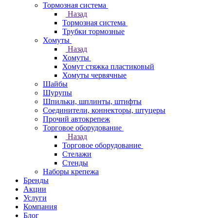
Тормозная система
Назад
Тормозная система
Трубки тормозные
Хомуты
Назад
Хомуты
Хомут стяжка пластиковый
Хомуты червячные
Шайбы
Шурупы
Шпильки, шплинты, штифты
Соединители, коннекторы, штуцеры
Прочий автокрепеж
Торговое оборудование
Назад
Торговое оборудование
Стелажи
Стенды
Наборы крепежа
Бренды
Акции
Услуги
Компания
Блог