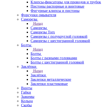
Клипсы-фиксаторы для проводов и трубок
Пистоны распорные и винтовые
Фигурные клипсы и пистоны
Форсунки омывателя
Саморезы
Назад
Саморезы
Саморезы Torx
Саморезы с полукруглой головкой
Саморезы с шестигранной головкой
Болты
Назад
Болты
Болты с разными головками
Болты с шестигранной головкой
Заклёпки
Назад
Заклёпки
Заклепки металлические
Заклепки пластиковые
Винты
Гайки
Зажимы
Кольца
Скобы