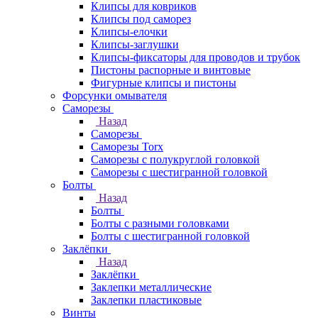
Клипсы для ковриков
Клипсы под саморез
Клипсы-елочки
Клипсы-заглушки
Клипсы-фиксаторы для проводов и трубок
Пистоны распорные и винтовые
Фигурные клипсы и пистоны
Форсунки омывателя
Саморезы
Назад
Саморезы
Саморезы Torx
Саморезы с полукруглой головкой
Саморезы с шестигранной головкой
Болты
Назад
Болты
Болты с разными головками
Болты с шестигранной головкой
Заклёпки
Назад
Заклёпки
Заклепки металлические
Заклепки пластиковые
Винты