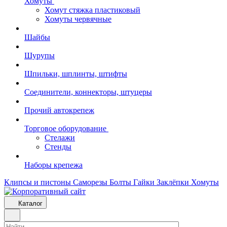
Хомуты
Хомут стяжка пластиковый
Хомуты червячные
Шайбы
Шурупы
Шпильки, шплинты, штифты
Соединители, коннекторы, штуцеры
Прочий автокрепеж
Торговое оборудование
Стелажи
Стенды
Наборы крепежа
Клипсы и пистоны
Саморезы
Болты
Гайки
Заклёпки
Хомуты
Каталог