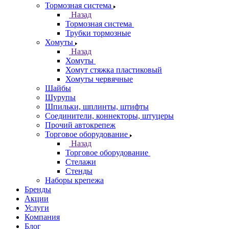
Тормозная система
Назад
Тормозная система
Трубки тормозные
Хомуты
Назад
Хомуты
Хомут стяжка пластиковый
Хомуты червячные
Шайбы
Шурупы
Шпильки, шплинты, штифты
Соединители, коннекторы, штуцеры
Прочий автокрепеж
Торговое оборудование
Назад
Торговое оборудование
Стелажи
Стенды
Наборы крепежа
Бренды
Акции
Услуги
Компания
Блог