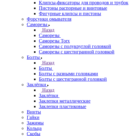
Клипсы-фиксаторы для проводов и трубок
Пистоны распорные и винтовые
Фигурные клипсы и пистоны
Форсунки омывателя
Саморезы
Назад
Саморезы
Саморезы Torx
Саморезы с полукруглой головкой
Саморезы с шестигранной головкой
Болты
Назад
Болты
Болты с разными головками
Болты с шестигранной головкой
Заклёпки
Назад
Заклёпки
Заклепки металлические
Заклепки пластиковые
Винты
Гайки
Зажимы
Кольца
Скобы