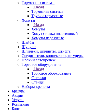
Тормозная система
Назад
Тормозная система
Трубки тормозные
Хомуты
Назад
Хомуты
Хомут стяжка пластиковый
Хомуты червячные
Шайбы
Шурупы
Шпильки, шплинты, штифты
Соединители, коннекторы, штуцеры
Прочий автокрепеж
Торговое оборудование
Назад
Торговое оборудование
Стелажи
Стенды
Наборы крепежа
Бренды
Акции
Услуги
Компания
Блог