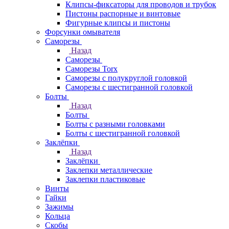
Клипсы-фиксаторы для проводов и трубок
Пистоны распорные и винтовые
Фигурные клипсы и пистоны
Форсунки омывателя
Саморезы
Назад
Саморезы
Саморезы Torx
Саморезы с полукруглой головкой
Саморезы с шестигранной головкой
Болты
Назад
Болты
Болты с разными головками
Болты с шестигранной головкой
Заклёпки
Назад
Заклёпки
Заклепки металлические
Заклепки пластиковые
Винты
Гайки
Зажимы
Кольца
Скобы