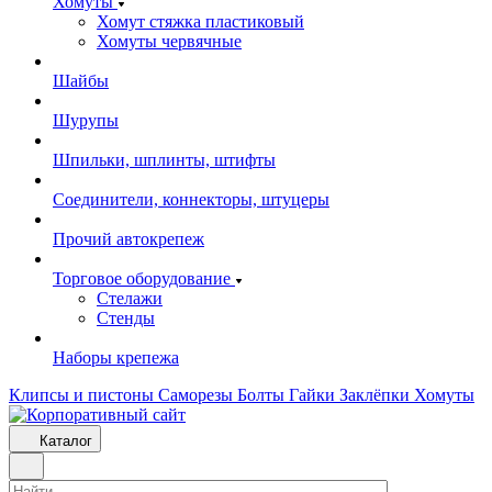
Хомуты
Хомут стяжка пластиковый
Хомуты червячные
Шайбы
Шурупы
Шпильки, шплинты, штифты
Соединители, коннекторы, штуцеры
Прочий автокрепеж
Торговое оборудование
Стелажи
Стенды
Наборы крепежа
Клипсы и пистоны
Саморезы
Болты
Гайки
Заклёпки
Хомуты
Каталог