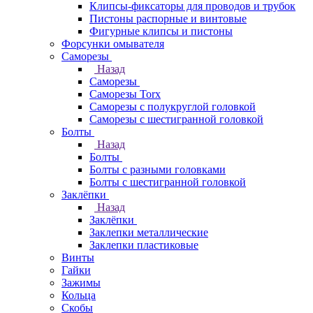
Клипсы-фиксаторы для проводов и трубок
Пистоны распорные и винтовые
Фигурные клипсы и пистоны
Форсунки омывателя
Саморезы
Назад
Саморезы
Саморезы Torx
Саморезы с полукруглой головкой
Саморезы с шестигранной головкой
Болты
Назад
Болты
Болты с разными головками
Болты с шестигранной головкой
Заклёпки
Назад
Заклёпки
Заклепки металлические
Заклепки пластиковые
Винты
Гайки
Зажимы
Кольца
Скобы