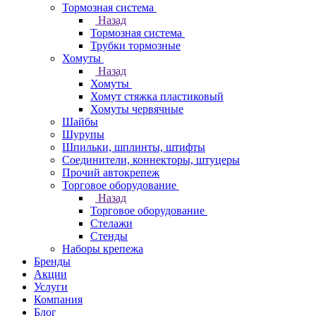
Тормозная система
Назад
Тормозная система
Трубки тормозные
Хомуты
Назад
Хомуты
Хомут стяжка пластиковый
Хомуты червячные
Шайбы
Шурупы
Шпильки, шплинты, штифты
Соединители, коннекторы, штуцеры
Прочий автокрепеж
Торговое оборудование
Назад
Торговое оборудование
Стелажи
Стенды
Наборы крепежа
Бренды
Акции
Услуги
Компания
Блог