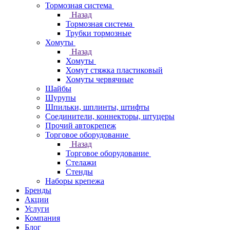
Тормозная система
Назад
Тормозная система
Трубки тормозные
Хомуты
Назад
Хомуты
Хомут стяжка пластиковый
Хомуты червячные
Шайбы
Шурупы
Шпильки, шплинты, штифты
Соединители, коннекторы, штуцеры
Прочий автокрепеж
Торговое оборудование
Назад
Торговое оборудование
Стелажи
Стенды
Наборы крепежа
Бренды
Акции
Услуги
Компания
Блог