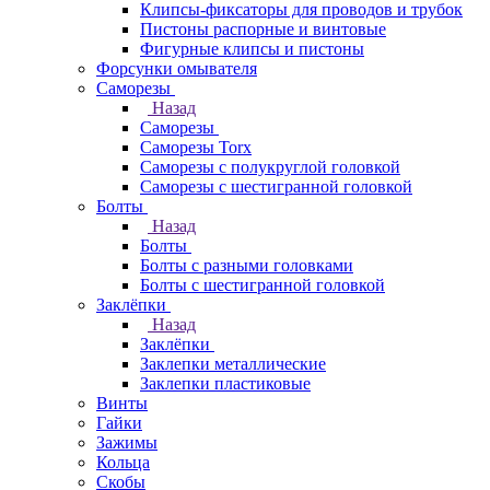
Клипсы-фиксаторы для проводов и трубок
Пистоны распорные и винтовые
Фигурные клипсы и пистоны
Форсунки омывателя
Саморезы
Назад
Саморезы
Саморезы Torx
Саморезы с полукруглой головкой
Саморезы с шестигранной головкой
Болты
Назад
Болты
Болты с разными головками
Болты с шестигранной головкой
Заклёпки
Назад
Заклёпки
Заклепки металлические
Заклепки пластиковые
Винты
Гайки
Зажимы
Кольца
Скобы