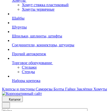
Хомуты
Хомут стяжка пластиковый
Хомуты червячные
Шайбы
Шурупы
Шпильки, шплинты, штифты
Соединители, коннекторы, штуцеры
Прочий автокрепеж
Торговое оборудование
Стелажи
Стенды
Наборы крепежа
Клипсы и пистоны
Саморезы
Болты
Гайки
Заклёпки
Хомуты
Каталог