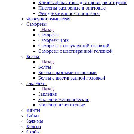
Клипсы-фиксаторы для проводов и трубок
Пистоны распорные и винтовые
Фигурные клипсы и пистоны
Форсунки омывателя
Саморезы
Назад
Саморезы
Саморезы Torx
Саморезы с полукруглой головкой
Саморезы с шестигранной головкой
Болты
Назад
Болты
Болты с разными головками
Болты с шестигранной головкой
Заклёпки
Назад
Заклёпки
Заклепки металлические
Заклепки пластиковые
Винты
Гайки
Зажимы
Кольца
Скобы