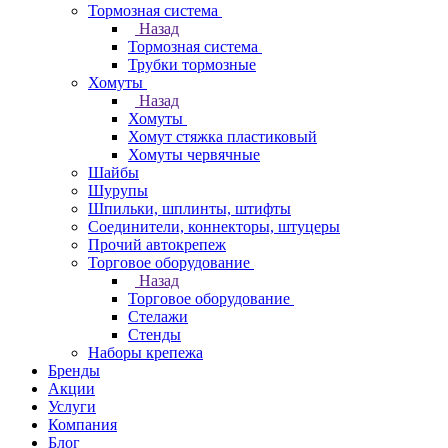
Тормозная система
Назад
Тормозная система
Трубки тормозные
Хомуты
Назад
Хомуты
Хомут стяжка пластиковый
Хомуты червячные
Шайбы
Шурупы
Шпильки, шплинты, штифты
Соединители, коннекторы, штуцеры
Прочий автокрепеж
Торговое оборудование
Назад
Торговое оборудование
Стелажи
Стенды
Наборы крепежа
Бренды
Акции
Услуги
Компания
Блог