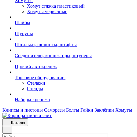
Хомуты
Хомут стяжка пластиковый
Хомуты червячные
Шайбы
Шурупы
Шпильки, шплинты, штифты
Соединители, коннекторы, штуцеры
Прочий автокрепеж
Торговое оборудование
Стелажи
Стенды
Наборы крепежа
Клипсы и пистоны
Саморезы
Болты
Гайки
Заклёпки
Хомуты
Каталог