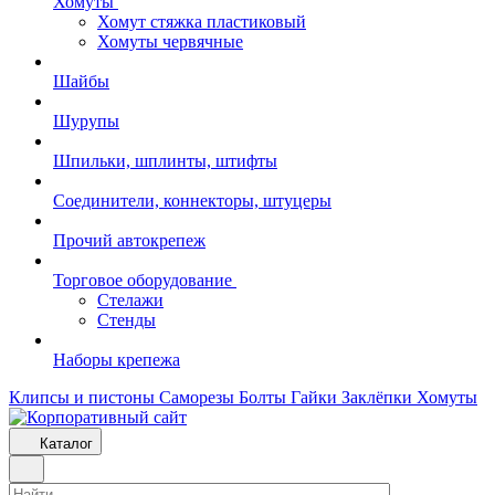
Хомуты
Хомут стяжка пластиковый
Хомуты червячные
Шайбы
Шурупы
Шпильки, шплинты, штифты
Соединители, коннекторы, штуцеры
Прочий автокрепеж
Торговое оборудование
Стелажи
Стенды
Наборы крепежа
Клипсы и пистоны
Саморезы
Болты
Гайки
Заклёпки
Хомуты
Каталог