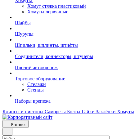
Хомуты
Хомут стяжка пластиковый
Хомуты червячные
Шайбы
Шурупы
Шпильки, шплинты, штифты
Соединители, коннекторы, штуцеры
Прочий автокрепеж
Торговое оборудование
Стелажи
Стенды
Наборы крепежа
Клипсы и пистоны
Саморезы
Болты
Гайки
Заклёпки
Хомуты
Каталог