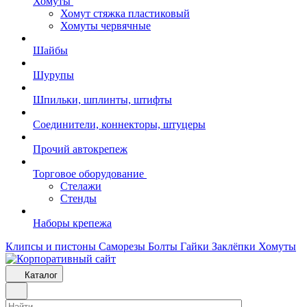
Хомуты
Хомут стяжка пластиковый
Хомуты червячные
Шайбы
Шурупы
Шпильки, шплинты, штифты
Соединители, коннекторы, штуцеры
Прочий автокрепеж
Торговое оборудование
Стелажи
Стенды
Наборы крепежа
Клипсы и пистоны
Саморезы
Болты
Гайки
Заклёпки
Хомуты
Каталог