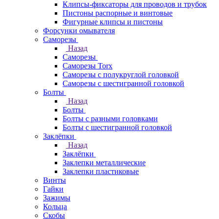
Клипсы-фиксаторы для проводов и трубок
Пистоны распорные и винтовые
Фигурные клипсы и пистоны
Форсунки омывателя
Саморезы
Назад
Саморезы
Саморезы Torx
Саморезы с полукруглой головкой
Саморезы с шестигранной головкой
Болты
Назад
Болты
Болты с разными головками
Болты с шестигранной головкой
Заклёпки
Назад
Заклёпки
Заклепки металлические
Заклепки пластиковые
Винты
Гайки
Зажимы
Кольца
Скобы