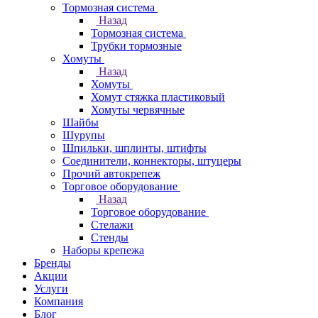
Тормозная система
Назад
Тормозная система
Трубки тормозные
Хомуты
Назад
Хомуты
Хомут стяжка пластиковый
Хомуты червячные
Шайбы
Шурупы
Шпильки, шплинты, штифты
Соединители, коннекторы, штуцеры
Прочий автокрепеж
Торговое оборудование
Назад
Торговое оборудование
Стелажи
Стенды
Наборы крепежа
Бренды
Акции
Услуги
Компания
Блог