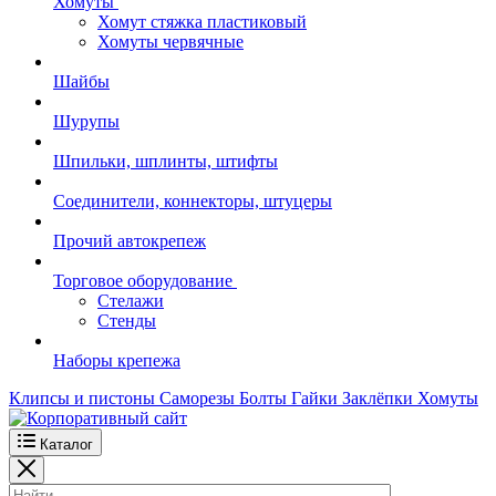
Хомуты
Хомут стяжка пластиковый
Хомуты червячные
Шайбы
Шурупы
Шпильки, шплинты, штифты
Соединители, коннекторы, штуцеры
Прочий автокрепеж
Торговое оборудование
Стелажи
Стенды
Наборы крепежа
Клипсы и пистоны
Саморезы
Болты
Гайки
Заклёпки
Хомуты
Каталог