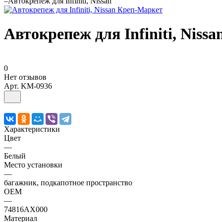
–
Автокрепеж для Infiniti, Nissan
Автокрепеж для Infiniti, Nissa
0
Нет отзывов
Арт.
KM-0936
Характеристики
Цвет
—
Белый
Место установки
—
багажник, подкапотное пространство
OEM
—
74816AX000
Материал