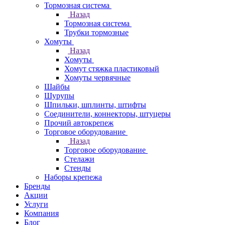
Тормозная система
Назад
Тормозная система
Трубки тормозные
Хомуты
Назад
Хомуты
Хомут стяжка пластиковый
Хомуты червячные
Шайбы
Шурупы
Шпильки, шплинты, штифты
Соединители, коннекторы, штуцеры
Прочий автокрепеж
Торговое оборудование
Назад
Торговое оборудование
Стелажи
Стенды
Наборы крепежа
Бренды
Акции
Услуги
Компания
Блог