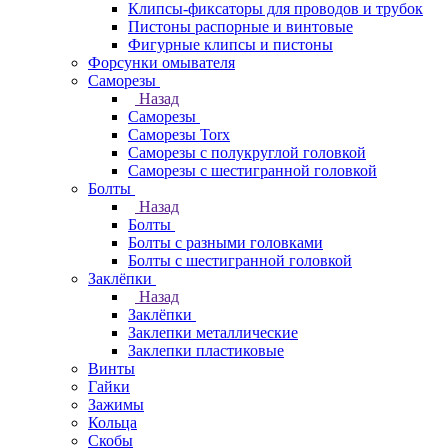
Клипсы-фиксаторы для проводов и трубок
Пистоны распорные и винтовые
Фигурные клипсы и пистоны
Форсунки омывателя
Саморезы
Назад
Саморезы
Саморезы Torx
Саморезы с полукруглой головкой
Саморезы с шестигранной головкой
Болты
Назад
Болты
Болты с разными головками
Болты с шестигранной головкой
Заклёпки
Назад
Заклёпки
Заклепки металлические
Заклепки пластиковые
Винты
Гайки
Зажимы
Кольца
Скобы