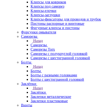
Клипсы для ковриков
Клипсы под саморез
Клипсы-елочки
Клипсы-заглушки
Клипсы-фиксаторы для проводов и трубок
Пистоны распорные и винтовые
Фигурные клипсы и пистоны
Форсунки омывателя
Саморезы
Назад
Саморезы
Саморезы Torx
Саморезы с полукруглой головкой
Саморезы с шестигранной головкой
Болты
Назад
Болты
Болты с разными головками
Болты с шестигранной головкой
Заклёпки
Назад
Заклёпки
Заклепки металлические
Заклепки пластиковые
Винты