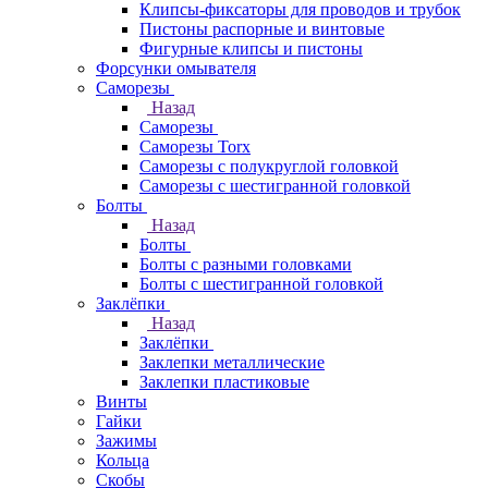
Клипсы-фиксаторы для проводов и трубок
Пистоны распорные и винтовые
Фигурные клипсы и пистоны
Форсунки омывателя
Саморезы
Назад
Саморезы
Саморезы Torx
Саморезы с полукруглой головкой
Саморезы с шестигранной головкой
Болты
Назад
Болты
Болты с разными головками
Болты с шестигранной головкой
Заклёпки
Назад
Заклёпки
Заклепки металлические
Заклепки пластиковые
Винты
Гайки
Зажимы
Кольца
Скобы