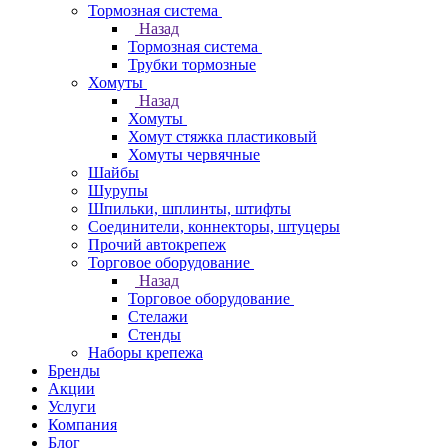
Тормозная система
Назад
Тормозная система
Трубки тормозные
Хомуты
Назад
Хомуты
Хомут стяжка пластиковый
Хомуты червячные
Шайбы
Шурупы
Шпильки, шплинты, штифты
Соединители, коннекторы, штуцеры
Прочий автокрепеж
Торговое оборудование
Назад
Торговое оборудование
Стелажи
Стенды
Наборы крепежа
Бренды
Акции
Услуги
Компания
Блог