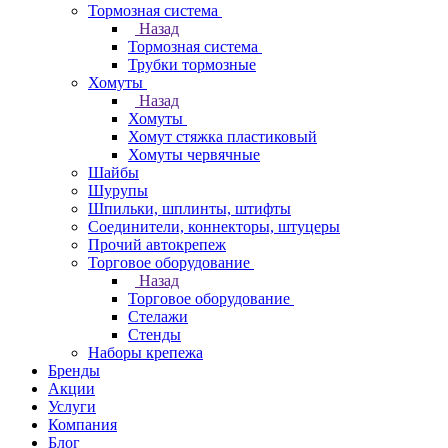
Тормозная система
Назад
Тормозная система
Трубки тормозные
Хомуты
Назад
Хомуты
Хомут стяжка пластиковый
Хомуты червячные
Шайбы
Шурупы
Шпильки, шплинты, штифты
Соединители, коннекторы, штуцеры
Прочий автокрепеж
Торговое оборудование
Назад
Торговое оборудование
Стелажи
Стенды
Наборы крепежа
Бренды
Акции
Услуги
Компания
Блог