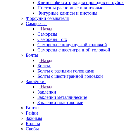
Клипсы-фиксаторы для проводов и трубок
Пистоны распорные и винтовые
Фигурные клипсы и пистоны
Форсунки омывателя
Саморезы
Назад
Саморезы
Саморезы Torx
Саморезы с полукруглой головкой
Саморезы с шестигранной головкой
Болты
Назад
Болты
Болты с разными головками
Болты с шестигранной головкой
Заклёпки
Назад
Заклёпки
Заклепки металлические
Заклепки пластиковые
Винты
Гайки
Зажимы
Кольца
Скобы