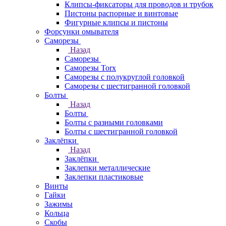
Клипсы-фиксаторы для проводов и трубок
Пистоны распорные и винтовые
Фигурные клипсы и пистоны
Форсунки омывателя
Саморезы
Назад
Саморезы
Саморезы Torx
Саморезы с полукруглой головкой
Саморезы с шестигранной головкой
Болты
Назад
Болты
Болты с разными головками
Болты с шестигранной головкой
Заклёпки
Назад
Заклёпки
Заклепки металлические
Заклепки пластиковые
Винты
Гайки
Зажимы
Кольца
Скобы