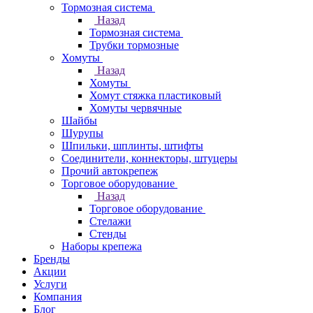
Тормозная система
Назад
Тормозная система
Трубки тормозные
Хомуты
Назад
Хомуты
Хомут стяжка пластиковый
Хомуты червячные
Шайбы
Шурупы
Шпильки, шплинты, штифты
Соединители, коннекторы, штуцеры
Прочий автокрепеж
Торговое оборудование
Назад
Торговое оборудование
Стелажи
Стенды
Наборы крепежа
Бренды
Акции
Услуги
Компания
Блог