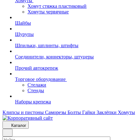
Хомуты
Хомут стяжка пластиковый
Хомуты червячные
Шайбы
Шурупы
Шпильки, шплинты, штифты
Соединители, коннекторы, штуцеры
Прочий автокрепеж
Торговое оборудование
Стелажи
Стенды
Наборы крепежа
Клипсы и пистоны
Саморезы
Болты
Гайки
Заклёпки
Хомуты
Каталог