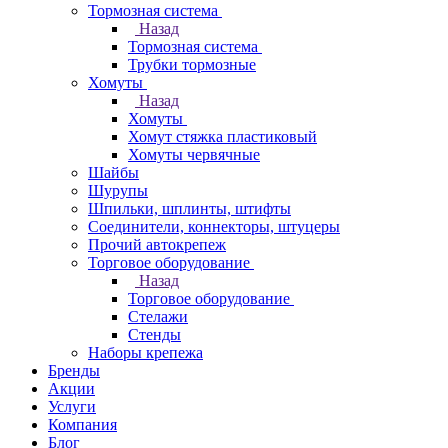
Тормозная система
Назад
Тормозная система
Трубки тормозные
Хомуты
Назад
Хомуты
Хомут стяжка пластиковый
Хомуты червячные
Шайбы
Шурупы
Шпильки, шплинты, штифты
Соединители, коннекторы, штуцеры
Прочий автокрепеж
Торговое оборудование
Назад
Торговое оборудование
Стелажи
Стенды
Наборы крепежа
Бренды
Акции
Услуги
Компания
Блог