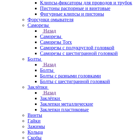
Клипсы-фиксаторы для проводов и трубок
Пистоны распорные и винтовые
Фигурные клипсы и пистоны
Форсунки омывателя
Саморезы
Назад
Саморезы
Саморезы Torx
Саморезы с полукруглой головкой
Саморезы с шестигранной головкой
Болты
Назад
Болты
Болты с разными головками
Болты с шестигранной головкой
Заклёпки
Назад
Заклёпки
Заклепки металлические
Заклепки пластиковые
Винты
Гайки
Зажимы
Кольца
Скобы