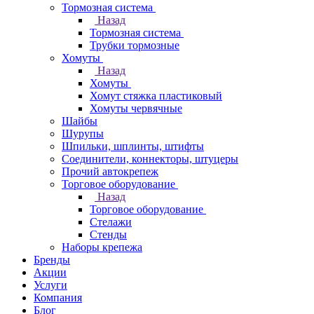
Тормозная система
Назад
Тормозная система
Трубки тормозные
Хомуты
Назад
Хомуты
Хомут стяжка пластиковый
Хомуты червячные
Шайбы
Шурупы
Шпильки, шплинты, штифты
Соединители, коннекторы, штуцеры
Прочий автокрепеж
Торговое оборудование
Назад
Торговое оборудование
Стелажи
Стенды
Наборы крепежа
Бренды
Акции
Услуги
Компания
Блог