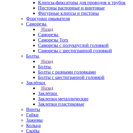
Клипсы-фиксаторы для проводов и трубок
Пистоны распорные и винтовые
Фигурные клипсы и пистоны
Форсунки омывателя
Саморезы
Назад
Саморезы
Саморезы Torx
Саморезы с полукруглой головкой
Саморезы с шестигранной головкой
Болты
Назад
Болты
Болты с разными головками
Болты с шестигранной головкой
Заклёпки
Назад
Заклёпки
Заклепки металлические
Заклепки пластиковые
Винты
Гайки
Зажимы
Кольца
Скобы