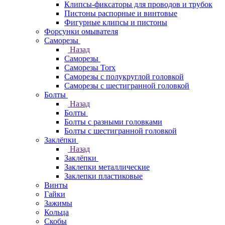
Клипсы-фиксаторы для проводов и трубок
Пистоны распорные и винтовые
Фигурные клипсы и пистоны
Форсунки омывателя
Саморезы
Назад
Саморезы
Саморезы Torx
Саморезы с полукруглой головкой
Саморезы с шестигранной головкой
Болты
Назад
Болты
Болты с разными головками
Болты с шестигранной головкой
Заклёпки
Назад
Заклёпки
Заклепки металлические
Заклепки пластиковые
Винты
Гайки
Зажимы
Кольца
Скобы