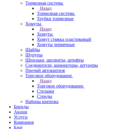
Тормозная система
Назад
Тормозная система
Трубки тормозные
Хомуты
Назад
Хомуты
Хомут стяжка пластиковый
Хомуты червячные
Шайбы
Шурупы
Шпильки, шплинты, штифты
Соединители, коннекторы, штуцеры
Прочий автокрепеж
Торговое оборудование
Назад
Торговое оборудование
Стелажи
Стенды
Наборы крепежа
Бренды
Акции
Услуги
Компания
Блог