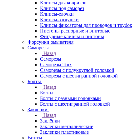
Клипсы для ковриков
Клипсы под саморез
Клипсы-елочки
Клипсы-заглушки
Клипсы-фиксаторы для проводов и трубок
Пистоны распорные и винтовые
Фигурные клипсы и пистоны
Форсунки омывателя
Саморезы
Назад
Саморезы
Саморезы Torx
Саморезы с полукруглой головкой
Саморезы с шестигранной головкой
Болты
Назад
Болты
Болты с разными головками
Болты с шестигранной головкой
Заклёпки
Назад
Заклёпки
Заклепки металлические
Заклепки пластиковые
Винты