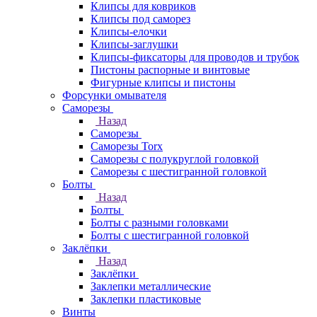
Клипсы для ковриков
Клипсы под саморез
Клипсы-елочки
Клипсы-заглушки
Клипсы-фиксаторы для проводов и трубок
Пистоны распорные и винтовые
Фигурные клипсы и пистоны
Форсунки омывателя
Саморезы
Назад
Саморезы
Саморезы Torx
Саморезы с полукруглой головкой
Саморезы с шестигранной головкой
Болты
Назад
Болты
Болты с разными головками
Болты с шестигранной головкой
Заклёпки
Назад
Заклёпки
Заклепки металлические
Заклепки пластиковые
Винты