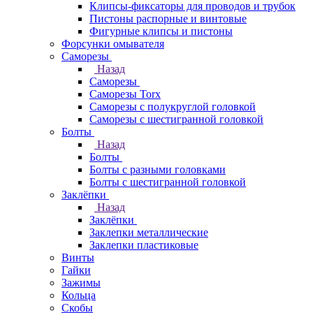
Клипсы-фиксаторы для проводов и трубок
Пистоны распорные и винтовые
Фигурные клипсы и пистоны
Форсунки омывателя
Саморезы
Назад
Саморезы
Саморезы Torx
Саморезы с полукруглой головкой
Саморезы с шестигранной головкой
Болты
Назад
Болты
Болты с разными головками
Болты с шестигранной головкой
Заклёпки
Назад
Заклёпки
Заклепки металлические
Заклепки пластиковые
Винты
Гайки
Зажимы
Кольца
Скобы