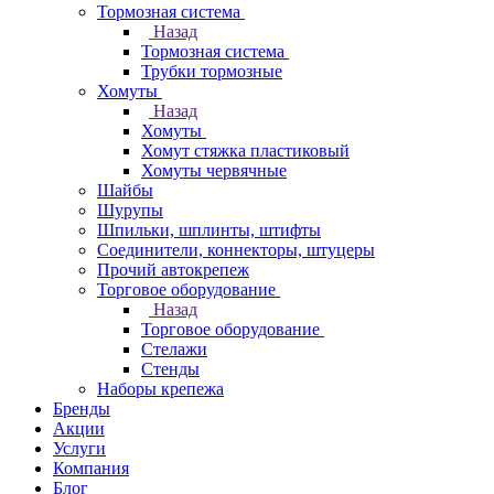
Тормозная система
Назад
Тормозная система
Трубки тормозные
Хомуты
Назад
Хомуты
Хомут стяжка пластиковый
Хомуты червячные
Шайбы
Шурупы
Шпильки, шплинты, штифты
Соединители, коннекторы, штуцеры
Прочий автокрепеж
Торговое оборудование
Назад
Торговое оборудование
Стелажи
Стенды
Наборы крепежа
Бренды
Акции
Услуги
Компания
Блог