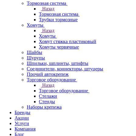
Тормозная система
Назад
Тормозная система
Трубки тормозные
Хомуты
Назад
Хомуты
Хомут стяжка пластиковый
Хомуты червячные
Шайбы
Шурупы
Шпильки, шплинты, штифты
Соединители, коннекторы, штуцеры
Прочий автокрепеж
Торговое оборудование
Назад
Торговое оборудование
Стелажи
Стенды
Наборы крепежа
Бренды
Акции
Услуги
Компания
Блог