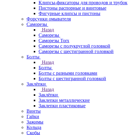
Клипсы-фиксаторы для проводов и трубок
Пистоны распорные и винтовые
Фигурные клипсы и пистоны
Форсунки омывателя
Саморезы
Назад
Саморезы
Саморезы Torx
Саморезы с полукруглой головкой
Саморезы с шестигранной головкой
Болты
Назад
Болты
Болты с разными головками
Болты с шестигранной головкой
Заклёпки
Назад
Заклёпки
Заклепки металлические
Заклепки пластиковые
Винты
Гайки
Зажимы
Кольца
Скобы