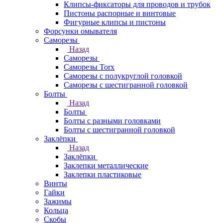
Клипсы-фиксаторы для проводов и трубок
Пистоны распорные и винтовые
Фигурные клипсы и пистоны
Форсунки омывателя
Саморезы
Назад
Саморезы
Саморезы Torx
Саморезы с полукруглой головкой
Саморезы с шестигранной головкой
Болты
Назад
Болты
Болты с разными головками
Болты с шестигранной головкой
Заклёпки
Назад
Заклёпки
Заклепки металлические
Заклепки пластиковые
Винты
Гайки
Зажимы
Кольца
Скобы