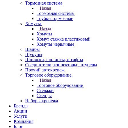
Тормозная система
Назад
Тормозная система
Трубки тормозные
Хомуты
Назад
Хомуты
Хомут стяжка пластиковый
Хомуты червячные
Шайбы
Шурупы
Шпильки, шплинты, штифты
Соединители, коннекторы, штуцеры
Прочий автокрепеж
Торговое оборудование
Назад
Торговое оборудование
Стелажи
Стенды
Наборы крепежа
Бренды
Акции
Услуги
Компания
Блог