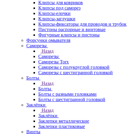
Клипсы для ковриков
Клипсы под саморез
Клипсы-елочки
Клипсы-заглушки
Клипсы-фиксаторы для проводов и трубок
Пистоны распорные и винтовые
Фигурные клипсы и пистоны
Форсунки омывателя
Саморезы
Назад
Саморезы
Саморезы Torx
Саморезы с полукруглой головкой
Саморезы с шестигранной головкой
Болты
Назад
Болты
Болты с разными головками
Болты с шестигранной головкой
Заклёпки
Назад
Заклёпки
Заклепки металлические
Заклепки пластиковые
Винты