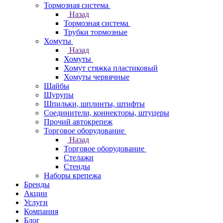
Тормозная система
Назад
Тормозная система
Трубки тормозные
Хомуты
Назад
Хомуты
Хомут стяжка пластиковый
Хомуты червячные
Шайбы
Шурупы
Шпильки, шплинты, штифты
Соединители, коннекторы, штуцеры
Прочий автокрепеж
Торговое оборудование
Назад
Торговое оборудование
Стелажи
Стенды
Наборы крепежа
Бренды
Акции
Услуги
Компания
Блог