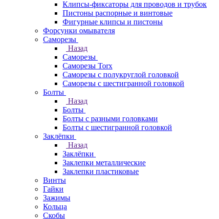
Клипсы-фиксаторы для проводов и трубок
Пистоны распорные и винтовые
Фигурные клипсы и пистоны
Форсунки омывателя
Саморезы
Назад
Саморезы
Саморезы Torx
Саморезы с полукруглой головкой
Саморезы с шестигранной головкой
Болты
Назад
Болты
Болты с разными головками
Болты с шестигранной головкой
Заклёпки
Назад
Заклёпки
Заклепки металлические
Заклепки пластиковые
Винты
Гайки
Зажимы
Кольца
Скобы