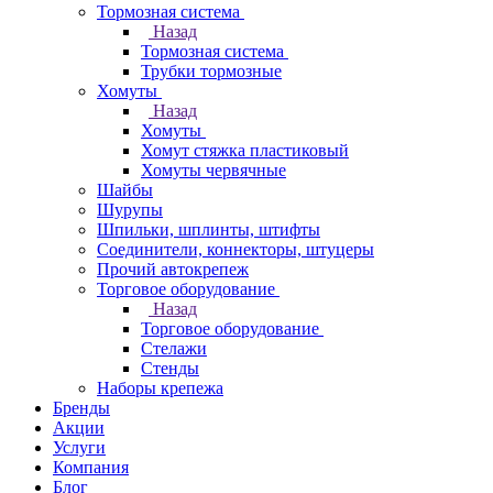
Тормозная система
Назад
Тормозная система
Трубки тормозные
Хомуты
Назад
Хомуты
Хомут стяжка пластиковый
Хомуты червячные
Шайбы
Шурупы
Шпильки, шплинты, штифты
Соединители, коннекторы, штуцеры
Прочий автокрепеж
Торговое оборудование
Назад
Торговое оборудование
Стелажи
Стенды
Наборы крепежа
Бренды
Акции
Услуги
Компания
Блог