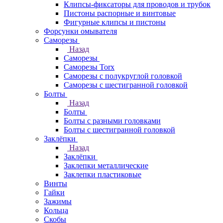
Клипсы-фиксаторы для проводов и трубок
Пистоны распорные и винтовые
Фигурные клипсы и пистоны
Форсунки омывателя
Саморезы
Назад
Саморезы
Саморезы Torx
Саморезы с полукруглой головкой
Саморезы с шестигранной головкой
Болты
Назад
Болты
Болты с разными головками
Болты с шестигранной головкой
Заклёпки
Назад
Заклёпки
Заклепки металлические
Заклепки пластиковые
Винты
Гайки
Зажимы
Кольца
Скобы