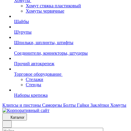
Хомуты
Хомут стяжка пластиковый
Хомуты червячные
Шайбы
Шурупы
Шпильки, шплинты, штифты
Соединители, коннекторы, штуцеры
Прочий автокрепеж
Торговое оборудование
Стелажи
Стенды
Наборы крепежа
Клипсы и пистоны
Саморезы
Болты
Гайки
Заклёпки
Хомуты
Каталог