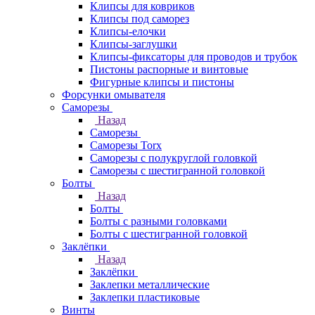
Клипсы для ковриков
Клипсы под саморез
Клипсы-елочки
Клипсы-заглушки
Клипсы-фиксаторы для проводов и трубок
Пистоны распорные и винтовые
Фигурные клипсы и пистоны
Форсунки омывателя
Саморезы
Назад
Саморезы
Саморезы Torx
Саморезы с полукруглой головкой
Саморезы с шестигранной головкой
Болты
Назад
Болты
Болты с разными головками
Болты с шестигранной головкой
Заклёпки
Назад
Заклёпки
Заклепки металлические
Заклепки пластиковые
Винты