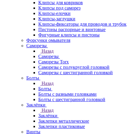
Клипсы для ковриков
Клипсы под саморез
Клипсы-елочки
Клипсы-заглушки
Клипсы-фиксаторы для проводов и трубок
Пистоны распорные и винтовые
Фигурные клипсы и пистоны
Форсунки омывателя
Саморезы
Назад
Саморезы
Саморезы Torx
Саморезы с полукруглой головкой
Саморезы с шестигранной головкой
Болты
Назад
Болты
Болты с разными головками
Болты с шестигранной головкой
Заклёпки
Назад
Заклёпки
Заклепки металлические
Заклепки пластиковые
Винты