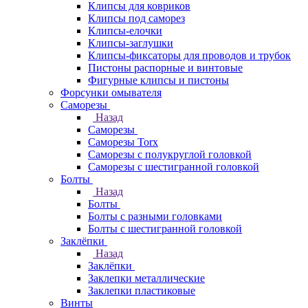
Клипсы для ковриков
Клипсы под саморез
Клипсы-елочки
Клипсы-заглушки
Клипсы-фиксаторы для проводов и трубок
Пистоны распорные и винтовые
Фигурные клипсы и пистоны
Форсунки омывателя
Саморезы
Назад
Саморезы
Саморезы Torx
Саморезы с полукруглой головкой
Саморезы с шестигранной головкой
Болты
Назад
Болты
Болты с разными головками
Болты с шестигранной головкой
Заклёпки
Назад
Заклёпки
Заклепки металлические
Заклепки пластиковые
Винты