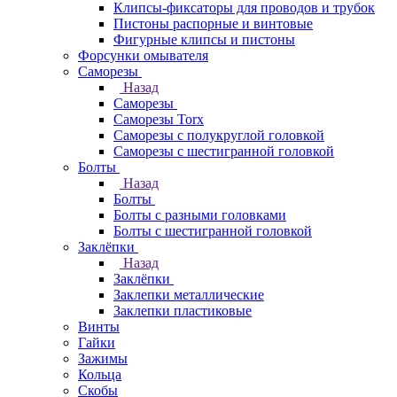
Клипсы-фиксаторы для проводов и трубок
Пистоны распорные и винтовые
Фигурные клипсы и пистоны
Форсунки омывателя
Саморезы
Назад
Саморезы
Саморезы Torx
Саморезы с полукруглой головкой
Саморезы с шестигранной головкой
Болты
Назад
Болты
Болты с разными головками
Болты с шестигранной головкой
Заклёпки
Назад
Заклёпки
Заклепки металлические
Заклепки пластиковые
Винты
Гайки
Зажимы
Кольца
Скобы