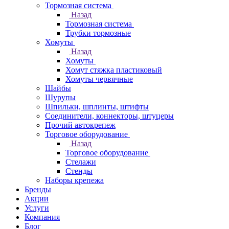
Тормозная система
Назад
Тормозная система
Трубки тормозные
Хомуты
Назад
Хомуты
Хомут стяжка пластиковый
Хомуты червячные
Шайбы
Шурупы
Шпильки, шплинты, штифты
Соединители, коннекторы, штуцеры
Прочий автокрепеж
Торговое оборудование
Назад
Торговое оборудование
Стелажи
Стенды
Наборы крепежа
Бренды
Акции
Услуги
Компания
Блог