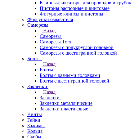
Клипсы-фиксаторы для проводов и трубок
Пистоны распорные и винтовые
Фигурные клипсы и пистоны
Форсунки омывателя
Саморезы
Назад
Саморезы
Саморезы Torx
Саморезы с полукруглой головкой
Саморезы с шестигранной головкой
Болты
Назад
Болты
Болты с разными головками
Болты с шестигранной головкой
Заклёпки
Назад
Заклёпки
Заклепки металлические
Заклепки пластиковые
Винты
Гайки
Зажимы
Кольца
Скобы