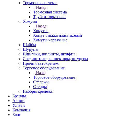
Тормозная система
Назад
Тормозная система
Трубки тормозные
Хомуты
Назад
Хомуты
Хомут стяжка пластиковый
Хомуты червячные
Шайбы
Шурупы
Шпильки, шплинты, штифты
Соединители, коннекторы, штуцеры
Прочий автокрепеж
Торговое оборудование
Назад
Торговое оборудование
Стелажи
Стенды
Наборы крепежа
Бренды
Акции
Услуги
Компания
Блог