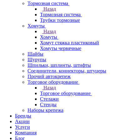
Тормозная система
Назад
Тормозная система
Трубки тормозные
Хомуты
Назад
Хомуты
Хомут стяжка пластиковый
Хомуты червячные
Шайбы
Шурупы
Шпильки, шплинты, штифты
Соединители, коннекторы, штуцеры
Прочий автокрепеж
Торговое оборудование
Назад
Торговое оборудование
Стелажи
Стенды
Наборы крепежа
Бренды
Акции
Услуги
Компания
Блог