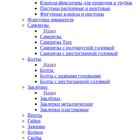
Клипсы-фиксаторы для проводов и трубок
Пистоны распорные и винтовые
Фигурные клипсы и пистоны
Форсунки омывателя
Саморезы
Назад
Саморезы
Саморезы Torx
Саморезы с полукруглой головкой
Саморезы с шестигранной головкой
Болты
Назад
Болты
Болты с разными головками
Болты с шестигранной головкой
Заклёпки
Назад
Заклёпки
Заклепки металлические
Заклепки пластиковые
Винты
Гайки
Зажимы
Кольца
Скобы