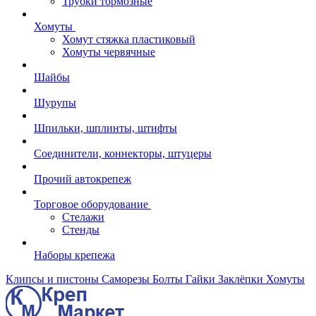
Трубки тормозные
Хомуты
Хомут стяжка пластиковый
Хомуты червячные
Шайбы
Шурупы
Шпильки, шплинты, штифты
Соединители, коннекторы, штуцеры
Прочий автокрепеж
Торговое оборудование
Стелажи
Стенды
Наборы крепежа
Клипсы и пистоны
Саморезы
Болты
Гайки
Заклёпки
Хомуты