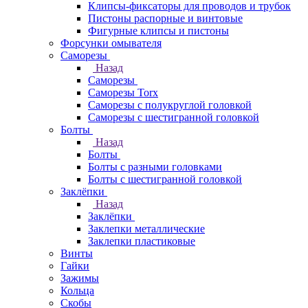
Клипсы-фиксаторы для проводов и трубок
Пистоны распорные и винтовые
Фигурные клипсы и пистоны
Форсунки омывателя
Саморезы
Назад
Саморезы
Саморезы Torx
Саморезы с полукруглой головкой
Саморезы с шестигранной головкой
Болты
Назад
Болты
Болты с разными головками
Болты с шестигранной головкой
Заклёпки
Назад
Заклёпки
Заклепки металлические
Заклепки пластиковые
Винты
Гайки
Зажимы
Кольца
Скобы