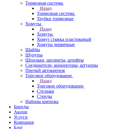
Тормозная система
Назад
Тормозная система
Трубки тормозные
Хомуты
Назад
Хомуты
Хомут стяжка пластиковый
Хомуты червячные
Шайбы
Шурупы
Шпильки, шплинты, штифты
Соединители, коннекторы, штуцеры
Прочий автокрепеж
Торговое оборудование
Назад
Торговое оборудование
Стелажи
Стенды
Наборы крепежа
Бренды
Акции
Услуги
Компания
Блог