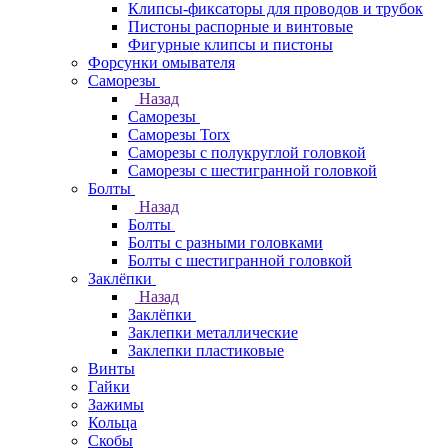
Клипсы-фиксаторы для проводов и трубок
Пистоны распорные и винтовые
Фигурные клипсы и пистоны
Форсунки омывателя
Саморезы
Назад
Саморезы
Саморезы Torx
Саморезы с полукруглой головкой
Саморезы с шестигранной головкой
Болты
Назад
Болты
Болты с разными головками
Болты с шестигранной головкой
Заклёпки
Назад
Заклёпки
Заклепки металлические
Заклепки пластиковые
Винты
Гайки
Зажимы
Кольца
Скобы