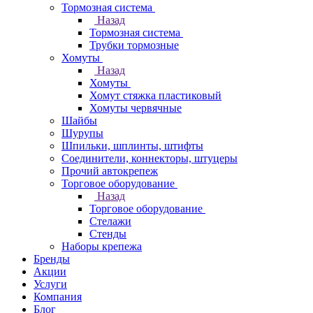
Тормозная система
Назад
Тормозная система
Трубки тормозные
Хомуты
Назад
Хомуты
Хомут стяжка пластиковый
Хомуты червячные
Шайбы
Шурупы
Шпильки, шплинты, штифты
Соединители, коннекторы, штуцеры
Прочий автокрепеж
Торговое оборудование
Назад
Торговое оборудование
Стелажи
Стенды
Наборы крепежа
Бренды
Акции
Услуги
Компания
Блог