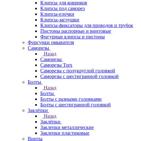
Клипсы для ковриков
Клипсы под саморез
Клипсы-елочки
Клипсы-заглушки
Клипсы-фиксаторы для проводов и трубок
Пистоны распорные и винтовые
Фигурные клипсы и пистоны
Форсунки омывателя
Саморезы
Назад
Саморезы
Саморезы Torx
Саморезы с полукруглой головкой
Саморезы с шестигранной головкой
Болты
Назад
Болты
Болты с разными головками
Болты с шестигранной головкой
Заклёпки
Назад
Заклёпки
Заклепки металлические
Заклепки пластиковые
Винты